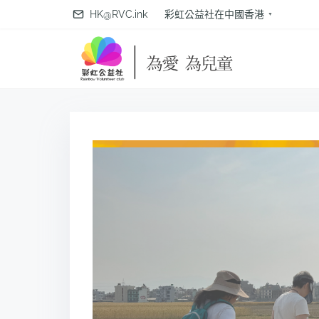
S
HK@RVC.ink
彩虹公益社在中國香港
k
i
p
t
o
c
o
n
t
e
n
t